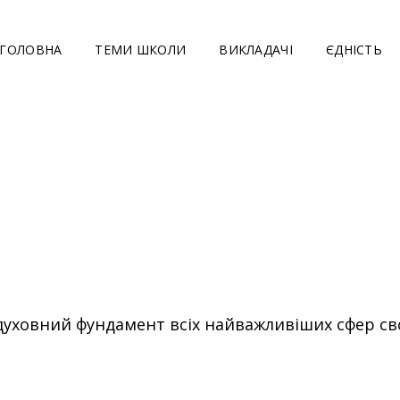
ГОЛОВНА
ТЕМИ ШКОЛИ
ВИКЛАДАЧІ
ЄДНІСТЬ
ЛІЙНА ШКОЛА "ЦЕРК
овний фундамент всіх найважливіших сфер свого ж