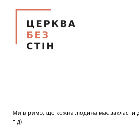
МІЖЦЕРКОВНА БІБ
ЦеркваБезСтін
Ми віримо, що кожна людина має закласти дух
т.д)