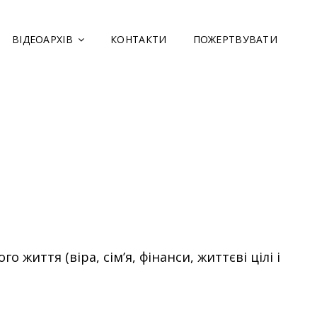
ВІДЕОАРХІВ
КОНТАКТИ
ПОЖЕРТВУВАТИ
ВА БЕЗ СТІН”
иття (віра, сім’я, фінанси, життєві цілі і